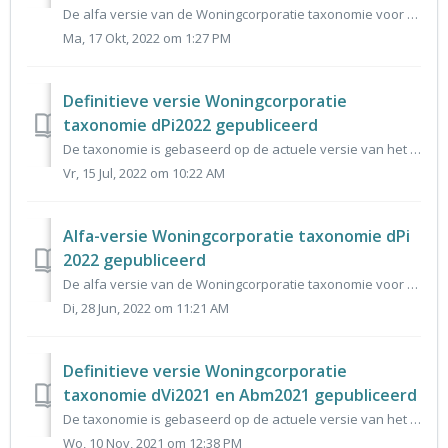
De alfa versie van de Woningcorporatie taxonomie voor de dVi 2022 en Aedes-benchmark 2023 is aangeboden aan de Centrum voor Standaarden. Deze alfa versie is...
Ma, 17 Okt, 2022 om 1:27 PM
Definitieve versie Woningcorporatie
taxonomie dPi2022 gepubliceerd
De taxonomie is gebaseerd op de actuele versie van het gegevensmodel dPi2022 en vormt de basis voor het invoerportaal voor dPi2022. De reacties op de alfa e...
Vr, 15 Jul, 2022 om 10:22 AM
Alfa-versie Woningcorporatie taxonomie dPi
2022 gepubliceerd
De alfa versie van de Woningcorporatie taxonomie voor de dPi 2022 is 24 juni aangeboden aan de Centrum voor Standaarden. Deze alfa versie is hier te downloa...
Di, 28 Jun, 2022 om 11:21 AM
Definitieve versie Woningcorporatie
taxonomie dVi2021 en Abm2021 gepubliceerd
De taxonomie is gebaseerd op de actuele versie van het gegevensmodel dVi 2021 en vormt de basis voor het invoerportaal voor dVi 2021 en Abm 2021. De reactie...
Wo, 10 Nov, 2021 om 12:38 PM