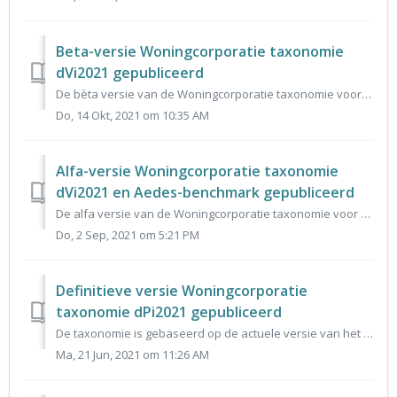
Beta-versie Woningcorporatie taxonomie
dVi2021 gepubliceerd
De bèta versie van de Woningcorporatie taxonomie voor de dVi2021 is aangeboden aan de Centrum voor Standaarden. Deze bèta versie is hier te downloaden of te...
Do, 14 Okt, 2021 om 10:35 AM
Alfa-versie Woningcorporatie taxonomie
dVi2021 en Aedes-benchmark gepubliceerd
De alfa versie van de Woningcorporatie taxonomie voor de dVi 2021 en Aedes-benchmark is aangeboden aan de Centrum voor Standaarden. Deze alfa versie is hier...
Do, 2 Sep, 2021 om 5:21 PM
Definitieve versie Woningcorporatie
taxonomie dPi2021 gepubliceerd
De taxonomie is gebaseerd op de actuele versie van het gegevensmodel dPi2021 en vormt de basis voor het invoerportaal voor dPi2021. De reacties op de alfa e...
Ma, 21 Jun, 2021 om 11:26 AM