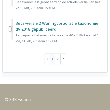
De taxonomie is gebaseerd op de actuele versie van het gegevensmodel dVi 2018 en vormt de basis voor het invoerportaal voor dVi 2018. De reacties op de alfa...
Vr, 15 Mrt, 2019 om 8:59 PM
Beta-versie 2 Woningcorporatie taxonomie
dVi2018 gepubliceerd
Aangepaste beta-versie taxonomie dVi2018 tot en met 13 februari as. open voor reactie De beta-versie van de Woningcorporatie taxonomie voor de dVi 2018 is ...
Ma, 11 Feb, 2019 om 1:12 PM
1
2
© SBR-wonen