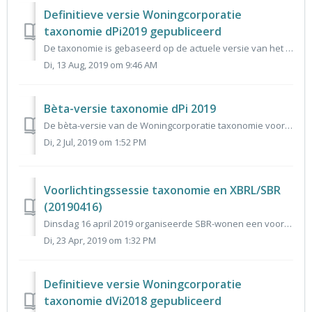
Definitieve versie Woningcorporatie
taxonomie dPi2019 gepubliceerd
De taxonomie is gebaseerd op de actuele versie van het gegevensmodel dPi 2019 en vormt de basis voor het invoerportaal voor dPi 2019. De reacties op de alfa...
Di, 13 Aug, 2019 om 9:46 AM
Bèta-versie taxonomie dPi 2019
De bèta-versie van de Woningcorporatie taxonomie voor de dPi 2019 is 28 juni aangeboden aan het Centrum voor Standaarden van Logius. Deze bèta-versie is te ...
Di, 2 Jul, 2019 om 1:52 PM
Voorlichtingssessie taxonomie en XBRL/SBR
(20190416)
Dinsdag 16 april 2019 organiseerde SBR-wonen een voorlichtingssessie taxonomie en XBRL (SBR) voor softwareleveranciers. SBR-wonen vindt het van belang dat s...
Di, 23 Apr, 2019 om 1:32 PM
Definitieve versie Woningcorporatie
taxonomie dVi2018 gepubliceerd