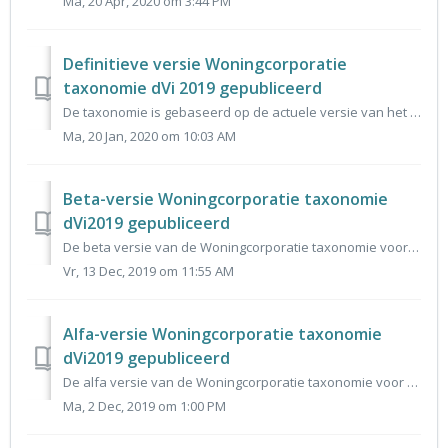
Ma, 20 Apr, 2020 om 3:44 PM
Definitieve versie Woningcorporatie
taxonomie dVi 2019 gepubliceerd
De taxonomie is gebaseerd op de actuele versie van het gegevensmodel dVi2019 en vormt de basis voor het invoerportaal voor dVi2019. De reacties op de alfa e...
Ma, 20 Jan, 2020 om 10:03 AM
Beta-versie Woningcorporatie taxonomie
dVi2019 gepubliceerd
De beta versie van de Woningcorporatie taxonomie voor de dVi 2019 is aangeboden aan de Centrum voor Standaarden. Deze beta versie is hier te downloaden of t...
Vr, 13 Dec, 2019 om 11:55 AM
Alfa-versie Woningcorporatie taxonomie
dVi2019 gepubliceerd
De alfa versie van de Woningcorporatie taxonomie voor de dVi 2019 is aangeboden aan de Centrum voor Standaarden. Deze alfa versie is hier te downloaden of t...
Ma, 2 Dec, 2019 om 1:00 PM