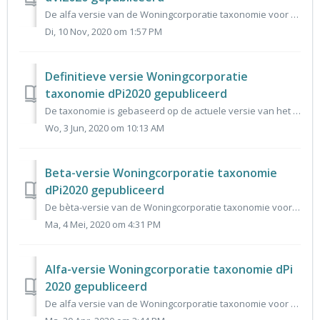
De alfa versie van de Woningcorporatie taxonomie voor de dVi 2020 is aangeboden aan de Centrum voor Standaarden. Deze alfa versie is hier te downloaden of t...
Di, 10 Nov, 2020 om 1:57 PM
Definitieve versie Woningcorporatie
taxonomie dPi2020 gepubliceerd
De taxonomie is gebaseerd op de actuele versie van het gegevensmodel dPi 2020 en vormt de basis voor het invoerportaal voor dPi 2020. De reacties op de alfa...
Wo, 3 Jun, 2020 om 10:13 AM
Beta-versie Woningcorporatie taxonomie
dPi2020 gepubliceerd
De bèta-versie van de Woningcorporatie taxonomie voor de dPi 2020 is 3 mei aangeboden aan de Centrum voor Standaarden. Deze beta versie is hier te download...
Ma, 4 Mei, 2020 om 4:31 PM
Alfa-versie Woningcorporatie taxonomie dPi
2020 gepubliceerd
De alfa versie van de Woningcorporatie taxonomie voor de dPi 2020 is 27 maart aangeboden aan de Centrum voor Standaarden. Deze alfa versie is hier te downlo...