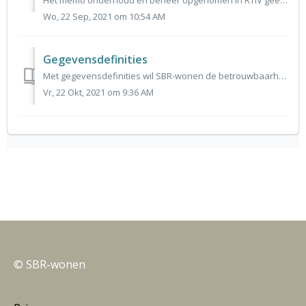
Het memo onderhoud en beheer opgenomen in RTIV geeft kaders voor verantwoording van onderhouds- en beheerkosten. Naar aanleiding van enkele praktijkvoorbeel...
Wo, 22 Sep, 2021 om 10:54 AM
Gegevensdefinities
Met gegevensdefinities wil SBR-wonen de betrouwbaarheid en eenduidigheid van informatie in de gegevensopvraag dPi en dVi verder verbeteren en het proces van...
Vr, 22 Okt, 2021 om 9:36 AM
© SBR-wonen