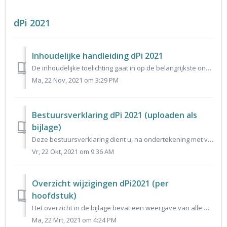
dPi 2021
Inhoudelijke handleiding dPi 2021
De inhoudelijke toelichting gaat in op de belangrijkste onderdelen van de dPi 2021 en de wijzigingen in de gegevensuitvraag ten opzichte van voorgaand jaar.
Ma, 22 Nov, 2021 om 3:29 PM
Bestuursverklaring dPi 2021 (uploaden als
bijlage)
Deze bestuursverklaring dient u, na ondertekening met vermelding van naam conform statutaire bevoegdheid, als pdf bijlage bij verzending van het bestand bij...
Vr, 22 Okt, 2021 om 9:36 AM
Overzicht wijzigingen dPi2021 (per
hoofdstuk)
Het overzicht in de bijlage bevat een weergave van alle wijzigingen in het gegevensmodel dPi2021 ten opzichte van gegevensmodel dPi2020.
Ma, 22 Mrt, 2021 om 4:24 PM