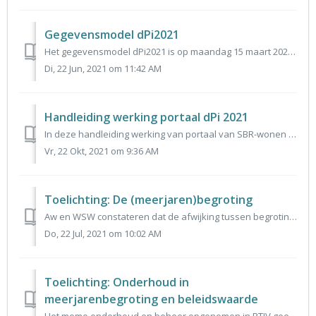
Gegevensmodel dPi2021
Het gegevensmodel dPi2021 is op maandag 15 maart 2021 door Stuurgroep VIW vastgesteld. Dit gegevensmodel is voorafgaand afgestemd in de Expertgroep. Het ge...
Di, 22 Jun, 2021 om 11:42 AM
Handleiding werking portaal dPi 2021
In deze handleiding werking van portaal van SBR-wonen voor dPi 2021 leggen wij stapsgewijs uit hoe het portaal werkt. Het gaat om de volgende stappen: - al...
Vr, 22 Okt, 2021 om 9:36 AM
Toelichting: De (meerjaren)begroting
Aw en WSW constateren dat de afwijking tussen begroting en realisatie soms wel erg groot is. Zij vragen daarom nogmaals aandacht voor het kader dat in de Ha...
Do, 22 Jul, 2021 om 10:02 AM
Toelichting: Onderhoud in
meerjarenbegroting en beleidswaarde