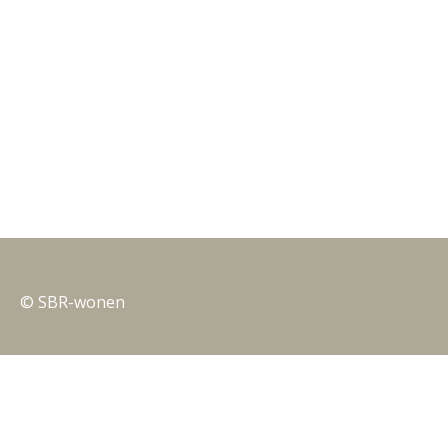
© SBR-wonen
Privacy
Nieuwsbrieven