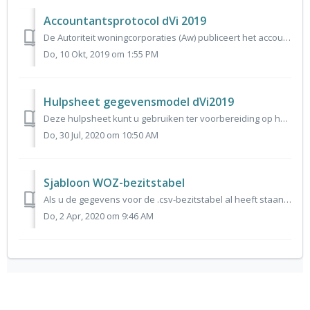
Accountantsprotocol dVi 2019
De Autoriteit woningcorporaties (Aw) publiceert het accountantsprotocol woningcorporaties over verslagjaar 2019. In het protocol stelt de Aw eisen aan de we...
Do, 10 Okt, 2019 om 1:55 PM
Hulpsheet gegevensmodel dVi2019
Deze hulpsheet kunt u gebruiken ter voorbereiding op het invoeren van de dVi2019 gegevens in het portaal
Do, 30 Jul, 2020 om 10:50 AM
Sjabloon WOZ-bezitstabel
Als u de gegevens voor de .csv-bezitstabel al heeft staan in een .csv-bestand, dan kunt u voor de controle van de gegevens het sjabloon van de WOZ-bezitstab...
Do, 2 Apr, 2020 om 9:46 AM