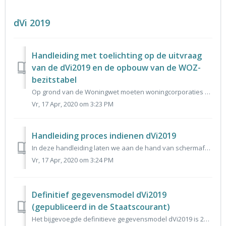
dVi 2019
Handleiding met toelichting op de uitvraag
van de dVi2019 en de opbouw van de WOZ-
bezitstabel
Op grond van de Woningwet moeten woningcorporaties financiële en niet-financiële (verantwoordings)informatie aanleveren. Via het SBR-wonen portaal worden de...
Vr, 17 Apr, 2020 om 3:23 PM
Handleiding proces indienen dVi2019
In deze handleiding laten we aan de hand van schermafbeeldingen zien welke stappen u moet doorlopen voor het valideren van de WOZ-bezitstabel (stap 2) en ve...
Vr, 17 Apr, 2020 om 3:24 PM
Definitief gegevensmodel dVi2019
(gepubliceerd in de Staatscourant)
Het bijgevoegde definitieve gegevensmodel dVi2019 is 20 februari 2020 in de Staatscourant gepubliceerd.Het dVi-model is mede dankzij de Stuurgroep VIW en in...