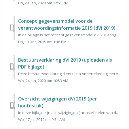
Do, 20 Feb, 2020 om 12:51 PM
Concept gegevensmodel voor de
verantwoordingsinformatie 2019 (dVi 2019)
In de bijlage is het concept gegevensmodel dVi 2019 opgenomen. Het model is afgestemd in de Expertgroep. Hierin bespreken vertegenwoordigers van Aedes en ee...
Do, 19 Dec, 2019 om 1:16 PM
Bestuursverklaring dVi 2019 (uploaden als
PDF bijlage)
Deze bestuursverklaring dient u, na ondertekening met vermelding van naam conform statutaire bevoegdheid, als pdf bijlage bij verzending van het bestand bij...
Wo, 24 Jun, 2020 om 10:53 AM
Overzicht wijzigingen dVi 2019 (per
hoofdstuk)
In deze bijlage zijn alle wijzigingen (inclusief delen van de uitvraag die vervallen) van dVi 2019 ten opzichte van dVi 2018 opgenomen.
Wo, 17 Jul, 2019 om 9:54 AM