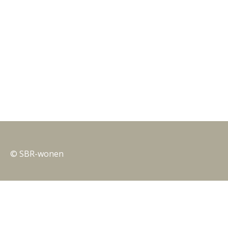
© SBR-wonen
Privacy
Nieuwsbrieven