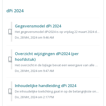
dPi 2024
Gegevensmodel dPi 2024
Het gegevensmodel dPi2024 is op vrijdag 22 maart 2024 door de Stuurgroep VVIW vastgesteld. Vóór 15 december van ieder jaar leveren corporaties de prognose i...
Do, 28 Mrt, 2024 om 9:46 AM
Overzicht wijzigingen dPi2024 (per
hoofdstuk)
Het overzicht in de bijlage bevat een weergave van alle wijzigingen in het gegevensmodel dPi2024 ten opzichte van gegevensmodel dPi2023.
Do, 28 Mrt, 2024 om 9:47 AM
Inhoudelijke handleiding dPi 2024
De inhoudelijke toelichting gaat in op de belangrijkste onderdelen van de dPi 2024 en de wijzigingen in de gegevensuitvraag ten opzichte van voorgaand jaar.
Do, 28 Mrt, 2024 om 2:17 PM