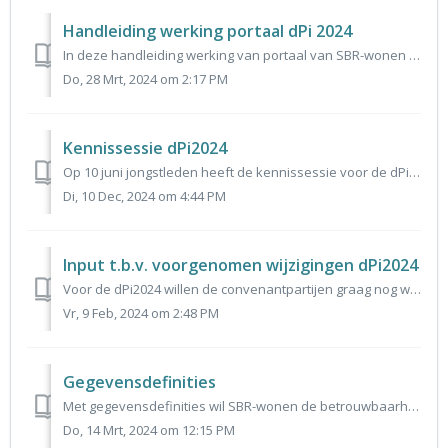
Handleiding werking portaal dPi 2024
In deze handleiding werking van portaal van SBR-wonen voor dPi 2024 leggen wij stapsgewijs uit hoe het portaal werkt. Het gaat om de volgende stappen: - al...
Do, 28 Mrt, 2024 om 2:17 PM
Kennissessie dPi2024
Op 10 juni jongstleden heeft de kennissessie voor de dPi2024 plaatsgevonden. Tijdens deze bijeenkomst hebben de convenantpartijen aanvullende toelichting ge...
Di, 10 Dec, 2024 om 4:44 PM
Input t.b.v. voorgenomen wijzigingen dPi2024
Voor de dPi2024 willen de convenantpartijen graag nog waardevolle input halen vanuit de sector. Naar aanleiding van de input vanuit de Expertgroep en overle...
Vr, 9 Feb, 2024 om 2:48 PM
Gegevensdefinities
Met gegevensdefinities wil SBR-wonen de betrouwbaarheid en eenduidigheid van informatie in de gegevensopvraag dPi en dVi verder verbeteren en het proces van...
Do, 14 Mrt, 2024 om 12:15 PM