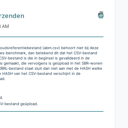
erzenden
28 AM
oudsreferentiebestand (abm.csv) behoort niet bij deze
edes-benchmark, dan betekend dit dat het CSV-bestand
CSV-bestand is die in beginsel is gevalideerd in de
is gemaakt, die vervolgens is geüpload in het SBR-wonen
 XBRL-bestand staat sluit dan niet aan met de HASH welke
e HASH van het CSV-bestand verschijnt in de
oad.
d.
CSV-bestand geüpload.