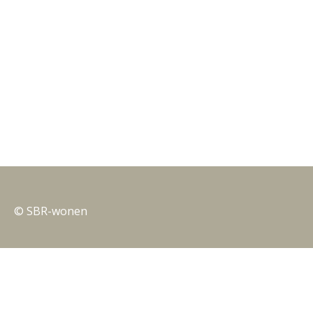
© SBR-wonen
Privacy
Nieuwsbrieven