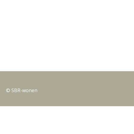
© SBR-wonen
Privacy
Nieuwsbrieven