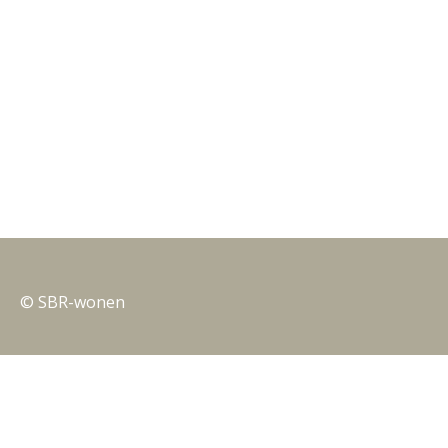
© SBR-wonen
Privacy
Nieuwsbrieven