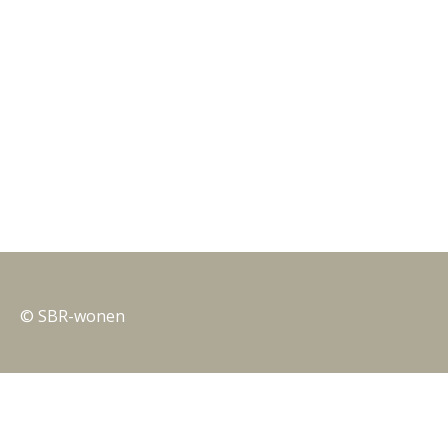
© SBR-wonen
Privacy
Nieuwsbrieven