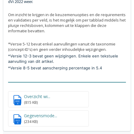
dVi 2022 weer.
Om inzicht te krijgen in de keuzemenuopties en de requirements
en validaties per veld, is het mogelijk om per tabblad middels het
plusje rechtsboven, kolommen uit te klappen die deze
informatie bevatten.
*Versie 5-12 bevat enkel aanvullingen vanuit de taxonomie
(concept-ID's) en geen verder inhoudelijke wijzigingen.
*Versie 12-3 bevat geen wijzigingen. Enkele een tekstuele
aanvulling van dit artikel.
*Versie 8-5 bevat aanscherping percentage in 5.4
Overzicht wi...
DOC
(815 KB)
X
Gegevensmode...
XLS
(234 KB)
X