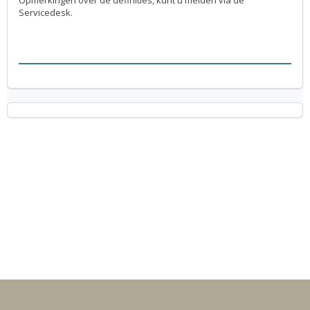
Opmerkingen over de definities, kunt u melden via de
Servicedesk.